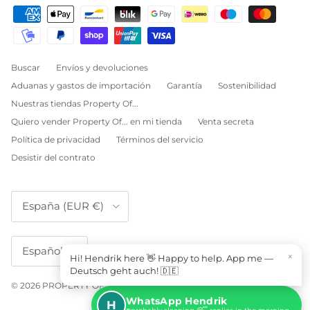
Buscar
Envíos y devoluciones
Aduanas y gastos de importación
Garantía
Sostenibilidad
Nuestras tiendas Property Of...
Quiero vender Property Of... en mi tienda
Venta secreta
Política de privacidad
Términos del servicio
Desistir del contrato
País/Región
España (EUR €)
Idioma
Español
×
Hi! Hendrik here 👋 Happy to help. App me —
Deutsch geht auch! 🇩🇪
© 2026
PROPERTY OF...
.
WhatsApp Hendrik
H