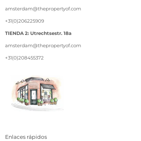
amsterdam@thepropertyof.com
+31(0)206225909
TIENDA 2: Utrechtsestr. 18a
amsterdam@thepropertyof.com
+31(0)208455372
Enlaces rápidos