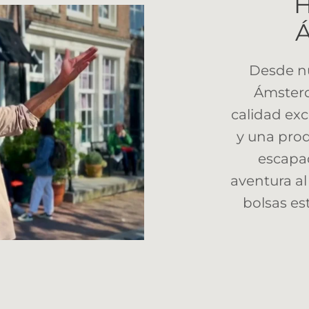
Desde nu
Ámster
calidad ex
y una prod
escapa
aventura al
bolsas est