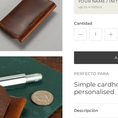
YOUR NAME / INIT
up to 4 letters
Cantidad
A
PERFECTO PARA:
Simple cardho
personalised
Descripción