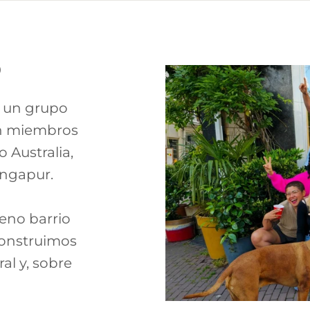
O
s un grupo
on miembros
 Australia,
Singapur.
leno barrio
onstruimos
al y, sobre